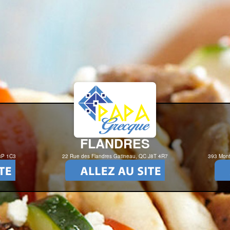
FLANDRES
J8P 1C3
22 Rue des Flandres Gatineau, QC J8T 4R7
393 Mont