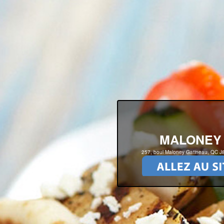
MALONEY
257, boul Maloney Gatineau, QC 