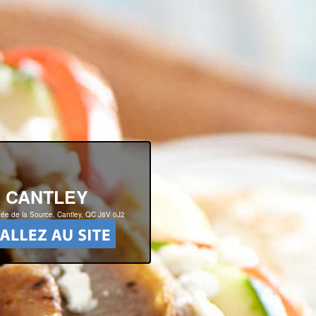
CANTLEY
ée de la Source, Cantley, QC J8V 0J2